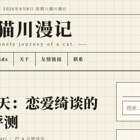
2026年8月8日 星期六
猫川漫记
猫川漫记
onely journey of a cat.
nds
关于
友情链接
联系
天：恋爱绮谈的
搜索
评测
ari
｜
约 4 分钟读完