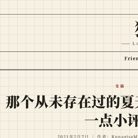
跳至正文
L
Frie
变猫
那个从未存在过的夏
一点小
2021年2月7日
｜
作者：KunagisaM