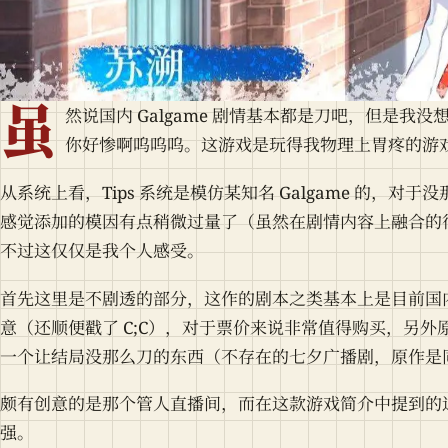
虽
然说国内 Galgame 剧情基本都是刀吧，但是
你好惨啊呜呜呜。这游戏是玩得我物理上胃疼的游
从系统上看，Tips 系统是模仿某知名 Galgame 的，
感觉添加的模因有点稍微过量了（虽然在剧情内容上融合的
不过这仅仅是我个人感受。
首先这里是不剧透的部分，这作的剧本之类基本上是目前国内 
意（还顺便戳了 C;C），对于票价来说非常值得购买，另外原
一个让结局没那么刀的东西（不存在的七夕广播剧，原作是
颇有创意的是那个管人直播间，而在这款游戏简介中提到的
强。