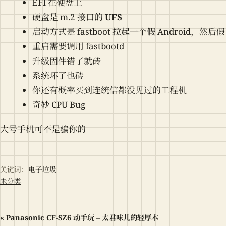
EFI 在硬盘上
硬盘是 m.2 接口的
UFS
启动方式是 fastboot 拉起一个假 Android，然后假
重启需要调用 fastbootd
升级固件错了就砖
系统坏了也砖
你还有概率买到连统信都没见过的工程机
奇妙 CPU Bug
大号手机可不是骗你的
关键词：
电子垃圾
未分类
« Panasonic CF-SZ6 动手玩 – 太君味儿的轻厚本